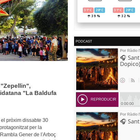
PODCAST
 "Zepellin",
eidatana "La Baldufa
el pròxim dissabte 30
 protagonitzat per la
a Rambla Gener de l'Arboç