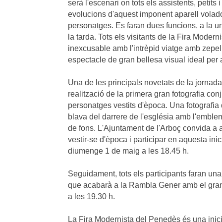
serà l'escenari on tots els assistents, petits
evolucions d'aquest imponent aparell volado
personatges. Es faran dues funcions, a la un
la tarda. Tots els visitants de la Fira Modern
inexcusable amb l'intrèpid viatge amb zepelí
espectacle de gran bellesa visual ideal per a 
Una de les principals novetats de la jornad
realització de la primera gran fotografia conj
personatges vestits d'època. Una fotografia 
blava del darrere de l'església amb l'emblem
de fons. L'Ajuntament de l'Arboç convida a a
vestir-se d'època i participar en aquesta inici
diumenge 1 de maig a les 18.45 h.
Seguidament, tots els participants faran una 
que acabarà a la Rambla Gener amb el gran
a les 19.30 h.
La Fira Modernista del Penedès és una inici