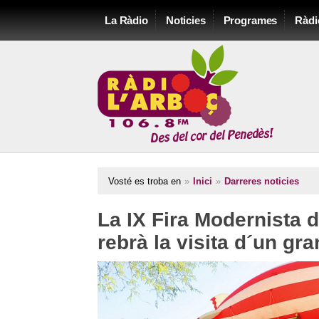
La Ràdio
Noticies
Programes
Ràdi
Vosté es troba en
»
Inici
»
Darreres noticies
La IX Fira Modernista 
rebrà la visita d´un gra