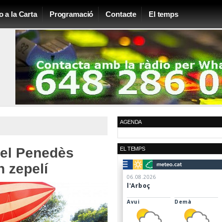
o a la Carta
Programació
Contacte
El temps
AGENDA
del Penedès
EL TEMPS
n zepelí