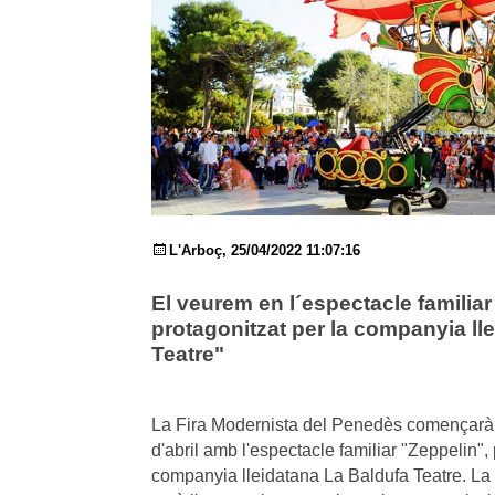
L'Arboç, 25/04/2022 11:07:16
El veurem en l´espectacle familiar
protagonitzat per la companyia ll
Teatre"
La Fira Modernista del Penedès començarà 
d'abril amb l'espectacle familiar "
Zeppelin
",
companyia lleidatana La Baldufa Teatre. L