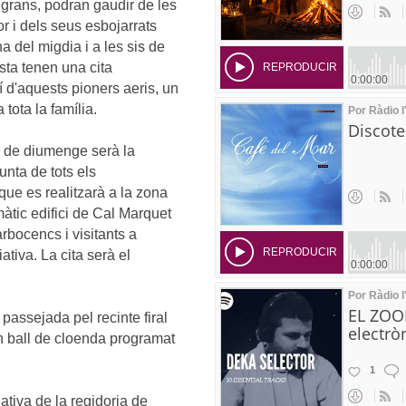
 i grans, podran gaudir de les
r i dels seus esbojarrats
a del migdia i a les sis de
ista tenen una cita
 d'aquests pioners aeris, un
tota la família.
a de diumenge serà la
unta de tots els
que es realitzarà a la zona
àtic edifici de Cal Marquet
rbocencs i visitants a
ativa. La cita serà el
passejada pel recinte firal
 ball de cloenda programat
ativa de la regidoria de