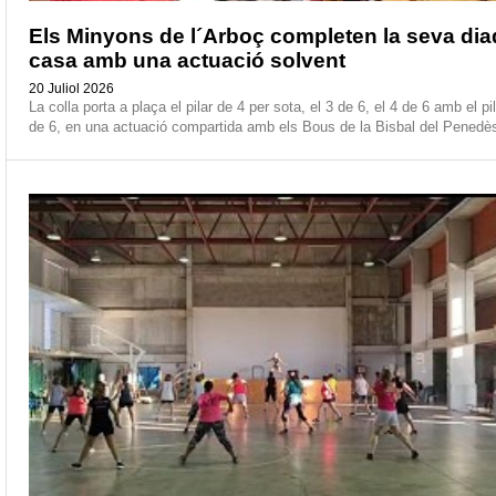
Els Minyons de l´Arboç completen la seva dia
casa amb una actuació solvent
20 Juliol 2026
La colla porta a plaça el pilar de 4 per sota, el 3 de 6, el 4 de 6 amb el pil
de 6, en una actuació compartida amb els Bous de la Bisbal del Penedè