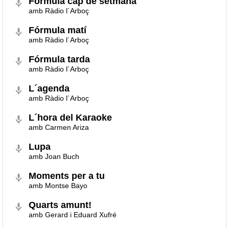
Fórmula cap de setmana
amb Ràdio l´Arboç
Fórmula matí
amb Ràdio l´Arboç
Fórmula tarda
amb Ràdio l´Arboç
L´agenda
amb Ràdio l´Arboç
L´hora del Karaoke
amb Carmen Ariza
Lupa
amb Joan Buch
Moments per a tu
amb Montse Bayo
Quarts amunt!
amb Gerard i Eduard Xufré