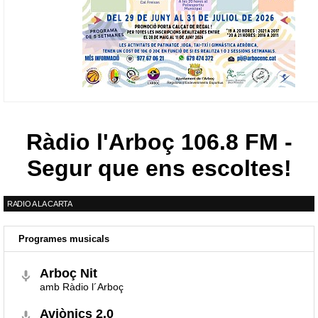
Ràdio l'Arboç 106.8 FM -
Segur que ens escoltes!
RADIO A LA CARTA
Programes musicals
Arboç Nit
amb Ràdio l´Arboç
Aviònics 2.0