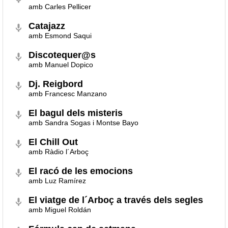
amb Carles Pellicer
Catajazz
amb Esmond Saqui
Discotequer@s
amb Manuel Dopico
Dj. Reigbord
amb Francesc Manzano
El bagul dels misteris
amb Sandra Sogas i Montse Bayo
El Chill Out
amb Ràdio l´Arboç
El racó de les emocions
amb Luz Ramírez
El viatge de l´Arboç a través dels segles
amb Miguel Roldán