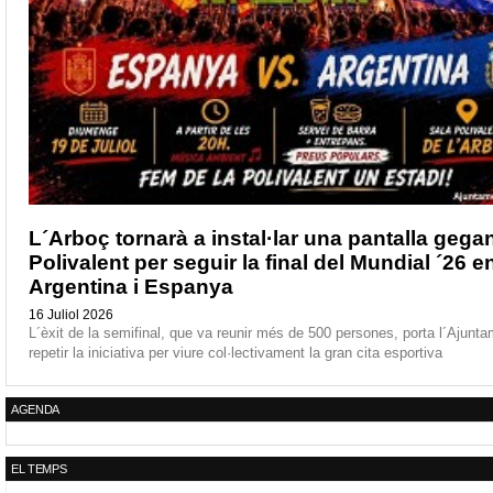
L´Arboç tornarà a instal·lar una pantalla gegan
Polivalent per seguir la final del Mundial ´26 e
Argentina i Espanya
16 Juliol 2026
L´èxit de la semifinal, que va reunir més de 500 persones, porta l´Ajunt
repetir la iniciativa per viure col·lectivament la gran cita esportiva
AGENDA
EL TEMPS