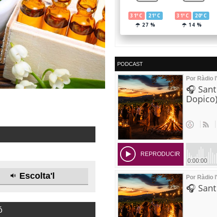
PODCAST
Escolta'l
ó