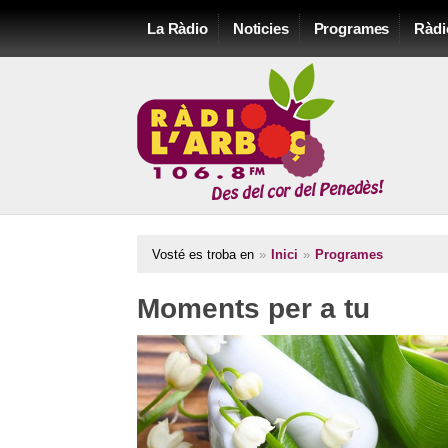
La Ràdio
Noticies
Programes
Ràdi
Vosté es troba en
»
Inici
»
Programes
Moments per a tu