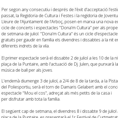
Per segon any consecutiu i després de l'èxit d'acceptació l'esti
passat, la Regidoria de Cultura i Festes i la regidoria de Joventut
Lleure de l'Ajuntament de l'Arboç, posen en marxa una nova ed
cicle de concerts i espectacles "Dona'm Cultura" per als prop
de setmana de juliol. "Dona'm Cultura" és un cicle d'espectacle
gratuïts per gaudir en família els divendres i dissabtes a la nit e
diferents indrets de la vila.
El primer espectacle serà el dissabte 2 de juliol a les 10 de la nit
plaça de la Puntaire, amb l'actuació de Dj.
Julen
, que punxarà la
música de ball per als joves.
L'endemà diumenge 3 de juliol, a 2/4 de 8 de la tarda, a la Pista
del Poliesportiu, serà el torn de
Damaris
Gelabert amb el conce
espectacle "Mou el cos", adreçat als més petits de la casa i
per
disfrutar
amb tota la família.
El següent cap de setmana, el divendres 8 i dissabte 9 de juliol 
plaça de la Puntaire, es presentarà el 1r Festival de Curtmetrat