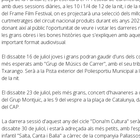
amb dues sessions diàries, a les 10 i 1/4 de 12 de la nit, i de la
del
Frame
Film Festival, on es projectarà una selecció dels mill
curtmetratges del circuit nacional produïts durant els anys 202
donant així al públic l'oportunitat de veure i votar les darreres 
les grans obres i les bones històries que s'expliquen amb aque
important format audiovisual.
El dissabte 16 de juliol joves i grans podran gaudir d'uns dels 
més esperats amb "Grup de Músics de Carrer", amb el seu trib
Txarango. Serà a la Pista exterior del Poliesportiu Municipal a 
de la nit.
El dissabte 23 de juliol, pels més grans, concert d'havaneres a
del Grup Montjuïc, a les 9 del vespre a la plaça de Catalunya, 
del CAP.
La darrera sessió d'aquest any del cicle "Dona'm Cultura" serà
dissabte 30 de juliol, i estarà adreçada als més petits, amb l'es
infantil "Salta, Canta i Balla" a càrrec de la companyia Pallasso