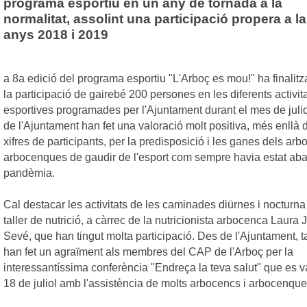
programa esportiu en un any de tornada a la
normalitat, assolint una participació propera a la
anys 2018 i 2019
a 8a edició del programa esportiu "L'Arboç es mou!" ha finalit
la participació de gairebé 200 persones en les diferents activit
esportives programades per l'Ajuntament durant el mes de juli
de l'Ajuntament han fet una valoració molt positiva, més enllà 
xifres de participants, per la predisposició i les ganes dels arb
arbocenques de gaudir de l'esport com sempre havia estat aba
pandèmia.
Cal destacar les activitats de les caminades diürnes i nocturna 
taller de nutrició, a càrrec de la nutricionista arbocenca Laura J
Sevé
, que han tingut molta participació. Des de l'Ajuntament, 
han fet un agraïment als membres del CAP de l'Arboç per la
interessantíssima conferència "Endreça la teva salut" que es va
18 de juliol amb l'assistència de molts arbocencs i arbocenque