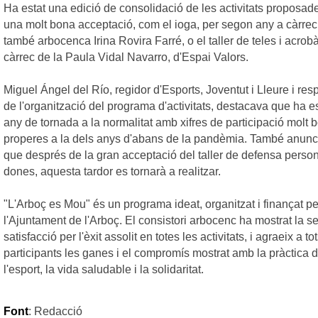
Ha estat una edició de consolidació de les activitats proposa
una molt bona acceptació, com el ioga, per segon any a càrrec
també arbocenca Irina Rovira
Farré
, o el taller de teles i acrob
càrrec de la Paula Vidal Navarro, d'Espai Valors.
Miguel Ángel del
Río
, regidor d'Esports, Joventut i Lleure i re
de l'organització del programa d'activitats, destacava que ha e
any de tornada a la normalitat amb xifres de participació molt 
properes a la dels anys d'abans de la pandèmia. També anunc
que després de la gran acceptació del taller de defensa person
dones, aquesta tardor es tornarà a realitzar.
"L'Arboç es Mou" és un programa ideat, organitzat i finançat pe
l'Ajuntament de l'Arboç. El consistori arbocenc ha mostrat la s
satisfacció per l'èxit assolit en totes les activitats, i agraeix a to
participants les ganes i el compromís mostrat amb la pràctica 
l'esport, la vida saludable i la solidaritat.
Font
: Redacció