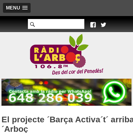
MENU
El projecte ´Barça Activa´t´ arriba
´Arboç