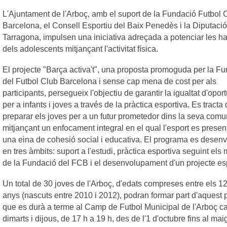
L'Ajuntament de l'Arboç, amb el suport de la Fundació Futbol 
Barcelona, el Consell Esportiu del Baix Penedès i la Diputaci
Tarragona, impulsen una iniciativa adreçada a potenciar les hab
dels adolescents mitjançant l'activitat física.
El projecte "Barça activa't", una proposta promoguda per la F
del Futbol Club Barcelona i sense cap mena de cost per als
participants, persegueix l'objectiu de garantir la igualtat d'oport
per a infants i joves a través de la pràctica esportiva. Es tracta
preparar els joves per a un futur prometedor dins la seva comun
mitjançant un enfocament integral en el qual l'esport es prese
una eina de cohesió social i educativa. El programa es desen
en tres àmbits: suport a l'estudi, pràctica esportiva seguint els
de la Fundació del FCB i el desenvolupament d'un projecte esp
Un total de 30 joves de l'Arboç, d'edats compreses entre els 12
anys (nascuts entre 2010 i 2012), podran formar part d'aquest 
que es durà a terme al Camp de Futbol Municipal de l'Arboç c
dimarts i dijous, de 17 h a 19 h, des de l'1 d'octubre fins al mai