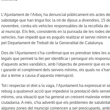
L’Ajuntament de l'Arboç ha denunciat públicament els actes d
sabotatge que han tingut lloc la nit de dijous a divendres, 15 d
novembre, contra els vehicles responsables de la recollida de 
al municipi. Els fets, consistents en la punxada de les rodes de
vehicles, han impedit que es pogués realitzar el servei mínim e
pel Departament de Treball de la Generalitat de Catalunya.
Des de l'Ajuntament s’ha confirmat que es prendran totes les 
legals que permeti la llei per identificar i perseguir els respon
d'aquests actes vandàlics, amb l'objectiu de prevenir que es re
i garantir el compliment dels serveis mínims, els quals no s'ha
dur a terme a causa d’aquesta interrupció.
Tot i respectar el dret a la vaga, l’Ajuntament ha expressat el s
rebuig a qualsevol acció que impedeixi la prestació dels serve
mínims, una situació que ha generat un creixent malestar entre
ciutadania. A més, s'ha advertit que els problemes de salubrita
algunes zones del municipi comencen a ser preocupants, amb