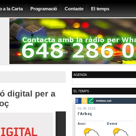
o a la Carta
Programació
Contacte
El temps
AGENDA
ó digital per a
EL TEMPS
boç