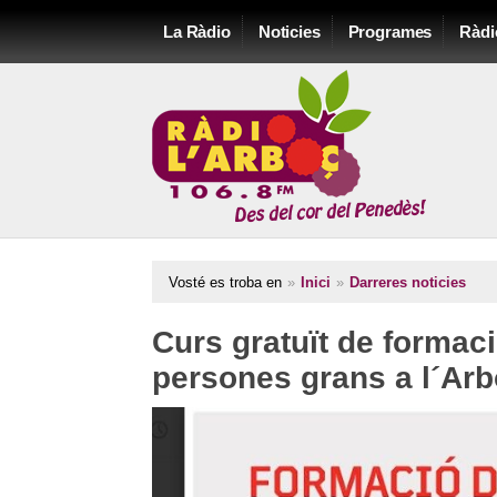
La Ràdio
Noticies
Programes
Ràdi
Vosté es troba en
»
Inici
»
Darreres noticies
Curs gratuït de formaci
persones grans a l´Ar