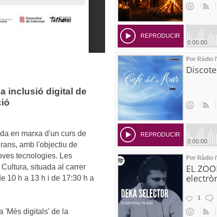
 inclusió digital de
ció
ada en marxa d'un curs de
grans, amb l'objectiu de
oves tecnologies. Les
Cultura, situada al carrer
de 10 h a 13 h i de 17:30 h a
ma 'Més
digitals
' de la