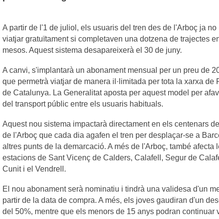
A partir de l'1 de juliol, els usuaris del tren des de l'Arboç ja n
viatjar gratuïtament si completaven una dotzena de trajectes en
mesos. Aquest sistema desapareixerà el 30 de juny.
A canvi, s'implantarà un abonament mensual per un preu de 20
que permetrà viatjar de manera il·limitada per tota la xarxa de
de Catalunya. La Generalitat aposta per aquest model per afavo
del transport públic entre els usuaris habituals.
Aquest nou sistema impactarà directament en els centenars de
de l'Arboç que cada dia agafen el tren per desplaçar-se a Bar
altres punts de la demarcació. A més de l'Arboç, també afecta 
estacions de Sant Vicenç de Calders, Calafell, Segur de Calafe
Cunit i el Vendrell.
El nou abonament serà nominatiu i tindrà una validesa d'un m
partir de la data de compra. A més, els joves gaudiran d'un d
del 50%, mentre que els menors de 15 anys podran continuar v