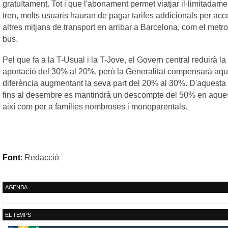
gratuïtament. Tot i que l'abonament permet viatjar il·limitadame
tren, molts usuaris hauran de pagar tarifes addicionals per acc
altres mitjans de transport en arribar a Barcelona, com el metro
bus.
Pel que fa a la T-Usual i la T-Jove, el Govern central reduirà la
aportació del 30% al 20%, però la Generalitat compensarà aq
diferència augmentant la seva part del 20% al 30%. D'aquesta
fins al desembre es mantindrà un descompte del 50% en aquest
així com per a famílies nombroses i monoparentals.
Font
: Redacció
AGENDA
EL TEMPS