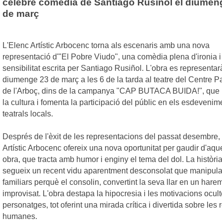
cèlebre comèdia de Santiago Rusiñol el diumen
de març
L'Elenc Artístic Arbocenc torna als escenaris amb una nova
representació d'"El Pobre Viudo", una comèdia plena d'ironia i
sensibilitat escrita per Santiago Rusiñol. L'obra es representar
diumenge 23 de març a les 6 de la tarda al teatre del Centre P
de l'Arboç, dins de la campanya "CAP BUTACA BUIDA!", que
la cultura i fomenta la participació del públic en els esdevenim
teatrals locals.
Després de l'èxit de les representacions del passat desembre, 
Artístic Arbocenc ofereix una nova oportunitat per gaudir d'aqu
obra, que tracta amb humor i enginy el tema del dol. La històri
segueix un recent vidu aparentment desconsolat que manipula
familiars perquè el consolin, convertint la seva llar en un hare
improvisat. L'obra destapa la hipocresia i les motivacions ocul
personatges, tot oferint una mirada crítica i divertida sobre les 
humanes.