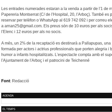
Les entrades numerades estaran a la venda a partir de l'1 de m
Papereria Montserrat (C/ de l'Hospital, 20, l'Arboç). També es
reservar per telèfon o WhatsApp al 619 742 092 i per correu el
a arnan25@gmail.com. Els preus són de 10 euros per als soci
l'Elenc i 12 euros per als no socis.
A més, un 2% de la recaptació es destinarà a
Pallapupas
, un
formada per actors i actrius professionals que porten alegria i 
humor a infants hospitalitzats. L'espectacle compta amb el sup
l'Ajuntament de l'Arboç i el patrocini de
Teichenné
Font
: Redacció
AGENDA
EL TEMPS