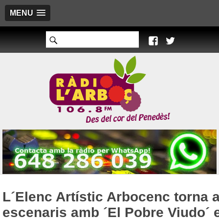
MENU
L´Elenc Artístic Arbocenc torna a
escenaris amb ´El Pobre Viudo´ e