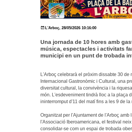
L'Arboç, 28/05/2026 10:16:00
Una jornada de 10 hores amb gas
música, espectacles i activitats fa
municipi en un punt de trobada int
L'Arboç celebrarà el pròxim dissabte 30 de m
Internacional Gastronòmic i Cultural, una pr
diversitat cultural, la convivència i la rique
món. L'esdeveniment tindrà lloc a la plaça 
ininterromput d'11 del matí fins a les 9 de la n
Organitzat per l'Ajuntament de l'Arboç amb l
l'Associació Iberoamericana, el festival nei
consolidar-se com un espai de trobada obert, 