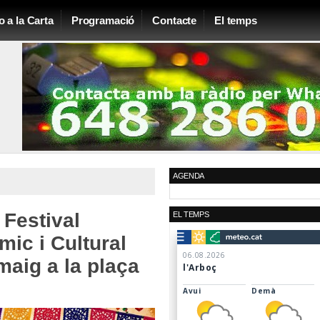
o a la Carta
Programació
Contacte
El temps
AGENDA
 Festival
EL TEMPS
mic i Cultural
maig a la plaça