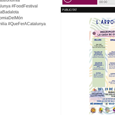
astronomia
lunya #FoodFestival
PUBLICITAT
LaBadalota
nomiaDelMón
milia #QueFerACatalunya