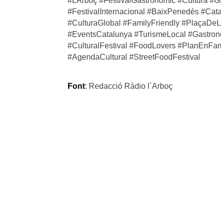
#LArboç #FestivalGastronòmic #Cultura #G
#
FestivalInternacional
#BaixPenedès #Cata
#CulturaGlobal #FamilyFriendly #PlaçaDe
#EventsCatalunya #TurismeLocal #Gastro
#CulturalFestival #FoodLovers #PlanEnFa
#AgendaCultural #
StreetFoodFestival
Font
: Redacció Ràdio l´Arboç