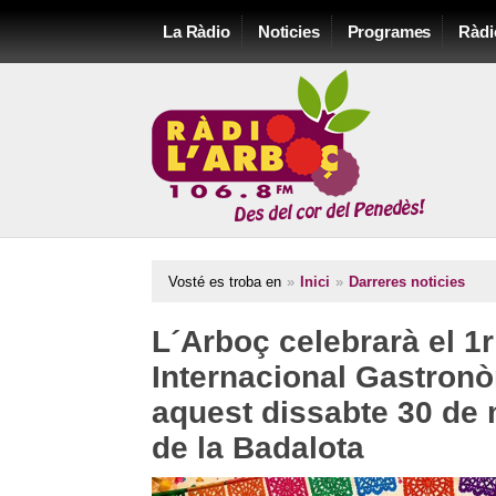
La Ràdio
Noticies
Programes
Ràdi
Vosté es troba en
»
Inici
»
Darreres noticies
L´Arboç celebrarà el 1r
Internacional Gastronò
aquest dissabte 30 de 
de la Badalota