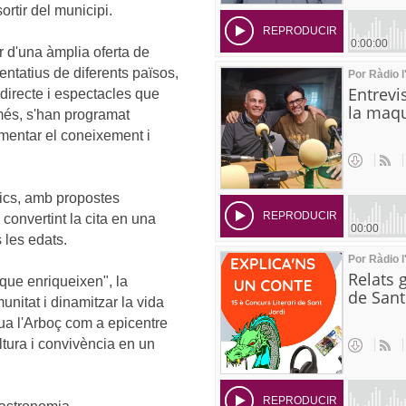
ortir del municipi.
r d'una àmplia oferta de
ntatius de diferents països,
directe i espectacles que
 més, s'han programat
omentar el coneixement i
blics, amb propostes
 convertint la cita en una
 les edats.
que enriqueixen", la
unitat i dinamitzar la vida
itua l'Arboç com a epicentre
tura i convivència en un