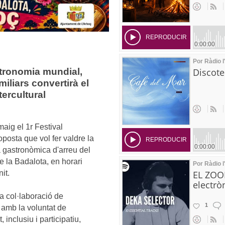
tronomia mundial,
miliars convertirà el
ercultural
aig el 1r Festival
oposta que vol fer valdre la
sa gastronòmica d'arreu del
de la
Badalota
, en horari
it.
a col·laboració de
x amb la voluntat de
inclusiu i participatiu,