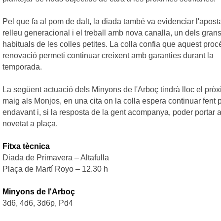
Pel que fa al pom de dalt, la diada també va evidenciar l'apost
relleu generacional i el treball amb nova canalla, un dels gran
habituals de les colles petites. La colla confia que aquest proc
renovació permeti continuar creixent amb garanties durant la
temporada.
La següent actuació dels Minyons de l'Arboç tindrà lloc el prò
maig als Monjos, en una cita on la colla espera continuar fent
endavant i, si la resposta de la gent acompanya, poder portar 
novetat a plaça.
Fitxa tècnica
Diada de
Primavera
– Altafulla
Plaça
de Martí Royo – 12.30 h
Minyons de l'Arboç
3d6, 4d6,
3d6p
, Pd4