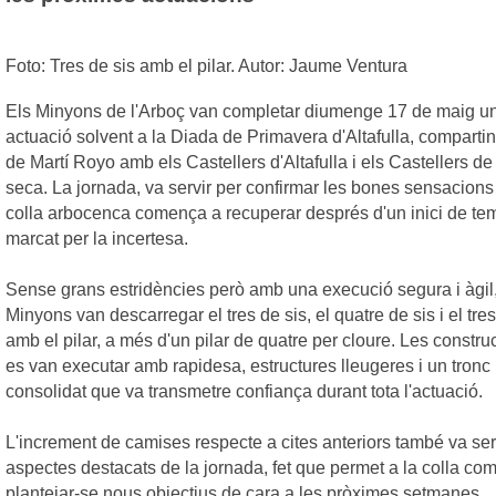
Foto: Tres de sis amb el pilar. Autor: Jaume Ventura
Els Minyons de l'Arboç van completar diumenge 17 de maig u
actuació solvent a la Diada de
Primavera
d'Altafulla, compartin
de Martí Royo amb els Castellers d'Altafulla i els Castellers de 
seca. La jornada, va servir per confirmar les bones sensacions
colla arbocenca comença a recuperar després d'un inici de t
marcat per la incertesa.
Sense grans estridències però amb una execució segura i àgil,
Minyons van descarregar el tres de sis, el quatre de sis i el tres
amb el pilar, a més d'un pilar de quatre per cloure. Les constru
es van executar amb rapidesa, estructures lleugeres i un tronc
consolidat que va transmetre confiança durant tota l'actuació.
L'increment de camises respecte a cites anteriors també va ser
aspectes destacats de la jornada, fet que permet a la colla co
plantejar-se nous objectius de cara a les pròximes setmanes.