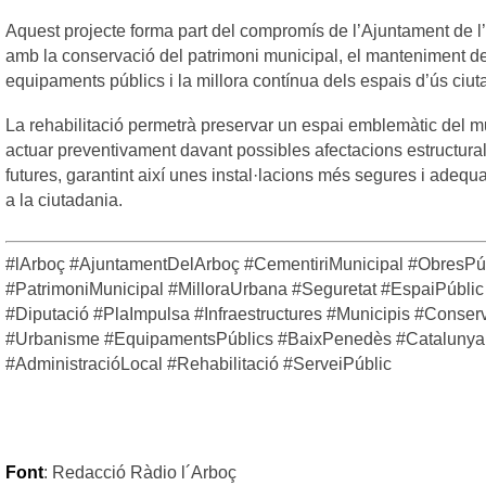
Aquest projecte forma part del compromís de l’Ajuntament de l
amb la conservació del patrimoni municipal, el manteniment d
equipaments públics i la millora contínua dels espais d’ús ciut
La rehabilitació permetrà preservar un espai emblemàtic del mu
actuar preventivament davant possibles afectacions estructura
futures, garantint així unes instal·lacions més segures i adequ
a la ciutadania.
#lArboç #AjuntamentDelArboç #CementiriMunicipal #ObresPú
#PatrimoniMunicipal #MilloraUrbana #Seguretat #EspaiPúblic
#Diputació #PlaImpulsa #Infraestructures #Municipis #Conser
#Urbanisme #EquipamentsPúblics #BaixPenedès #Catalunya
#AdministracióLocal #Rehabilitació #ServeiPúblic
Font
: Redacció Ràdio l´Arboç