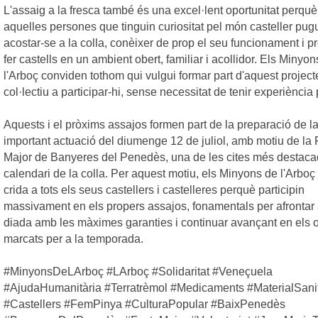
L'assaig a la fresca també és una excel·lent oportunitat perquè
aquelles persones que tinguin curiositat pel món casteller pug
acostar-se a la colla, conèixer de prop el seu funcionament i p
fer castells en un ambient obert, familiar i acollidor. Els Minyo
l'Arboç conviden tothom qui vulgui formar part d'aquest project
col·lectiu a participar-hi, sense necessitat de tenir experiència 
Aquests i el pròxims assajos formen part de la preparació de l
important actuació del diumenge 12 de juliol, amb motiu de la 
Major de Banyeres del Penedès, una de les cites més destaca
calendari de la colla. Per aquest motiu, els Minyons de l'Arboç
crida a tots els seus castellers i castelleres perquè participin
massivament en els propers assajos, fonamentals per afrontar
diada amb les màximes garanties i continuar avançant en els o
marcats per a la temporada.
#MinyonsDeLArboç #LArboç #Solidaritat #Veneçuela
#AjudaHumanitària #Terratrèmol #Medicaments #MaterialSanit
#Castellers #FemPinya #CulturaPopular #BaixPenedès