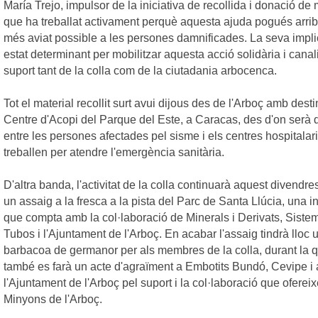
María Trejo, impulsor de la iniciativa de recollida i donació de 
que ha treballat activament perquè aquesta ajuda pogués arrib
més aviat possible a les persones damnificades. La seva impli
estat determinant per mobilitzar aquesta acció solidària i canali
suport tant de la colla com de la ciutadania arbocenca.
Tot el material recollit surt avui dijous des de l'Arboç amb desti
Centre d'Acopi del Parque del Este, a Caracas, des d'on serà di
entre les persones afectades pel sisme i els centres hospitalar
treballen per atendre l'emergència sanitària.
D'altra banda, l'activitat de la colla continuarà aquest divendr
un assaig a la fresca a la pista del Parc de Santa Llúcia, una in
que compta amb la col·laboració de Minerals i Derivats, Siste
Tubos i l'Ajuntament de l'Arboç. En acabar l'assaig tindrà lloc 
barbacoa de germanor per als membres de la colla, durant la 
també es farà un acte d'agraïment a Embotits Bundó, Cevipe i 
l'Ajuntament de l'Arboç pel suport i la col·laboració que oferei
Minyons de l'Arboç.