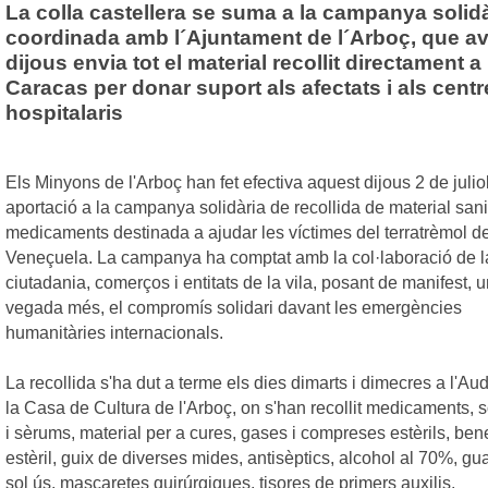
La colla castellera se suma a la campanya solid
coordinada amb l´Ajuntament de l´Arboç, que av
dijous envia tot el material recollit directament a
Caracas per donar suport als afectats i als centr
hospitalaris
Els Minyons de l'Arboç han fet efectiva aquest dijous 2 de julio
aportació a la campanya solidària de recollida de material sanit
medicaments destinada a ajudar les víctimes del terratrèmol d
Veneçuela. La campanya ha comptat amb la col·laboració de l
ciutadania, comerços i entitats de la vila, posant de manifest, 
vegada més, el compromís solidari davant les emergències
humanitàries internacionals.
La recollida s'ha dut a terme els dies dimarts i dimecres a l'Aud
la Casa de Cultura de l'Arboç, on s'han recollit medicaments, 
i sèrums, material per a cures, gases i compreses estèrils, ben
estèril, guix de diverses mides, antisèptics, alcohol al 70%, gu
sol ús, mascaretes quirúrgiques, tisores de primers auxilis,