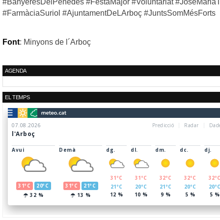
#BanyeresDelPenedès #FestaMajor #Voluntariat #JoseMariaT
#FarmàciaSuriol #AjuntamentDeLArboç #JuntsSomMésForts
Font
: Minyons de l´Arboç
AGENDA
EL TEMPS