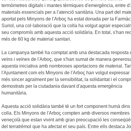
termòmetres digitals i mantes tèrmiques d'emergència, entre d'
materials essencials per a l'atenció sanitària. Una part del mate
aportat pels Minyons de l'Arboç ha estat donada per la Farmàc
Suriol, una col·laboració que la colla ha volgut agrair especial
seu compromís amb aquesta acció solidària.
En total, s'han rec
més de 60 kg de material sanitari.
La campanya també ha comptat amb una destacada resposta 
veïns i veïnes de l'Arboç, que s'han sumat de manera generos
aquesta iniciativa amb nombroses aportacions de material. Tan
l'Ajuntament com els Minyons de l'Arboç han volgut expressar 
més sincer agraïment per la sensibilitat, la solidaritat i el com
demostrats per la ciutadania davant d'aquesta emergència
humanitària.
Aquesta acció solidària també té un fort component humà dins 
colla. Els Minyons de l'Arboç compten amb diversos membres 
veneçolà que estan vivint amb gran preocupació les conseqüè
del terratrèmol que ha afectat el seu país. Entre ells destaca J