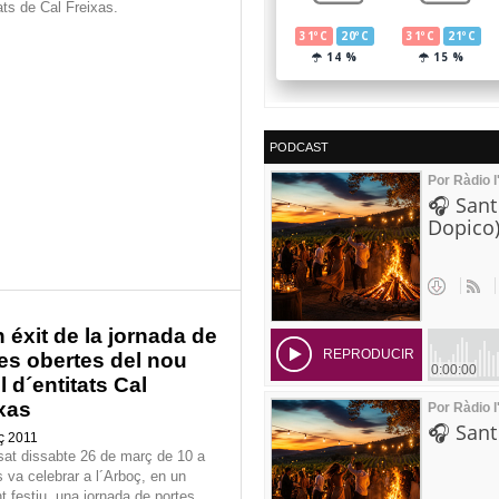
ats de Cal Freixas.
PODCAST
 éxit de la jornada de
es obertes del nou
l d´entitats Cal
xas
ç 2011
sat dissabte 26 de març de 10 a
s va celebrar a l´Arboç, en un
t festiu, una jornada de portes