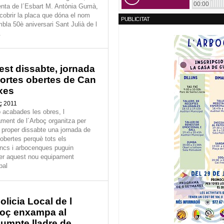
enta de l´Esbart M. Antònia Gumà,
cobrir la placa que dóna el nom
PUBLICITAT
bla 50è aniversari Sant Julià de l
.
st dissabte, jornada
ortes obertes de Can
xes
ç 2011
 acabades les obres, l
ament de l´Arboç organitza per
 proper dissabte una jornada de
 obertes perquè tots els
ncs i arbocenques puguin
er aquest nou equipament
pal
olicia Local de l
boç enxampa al
umpte lladre de