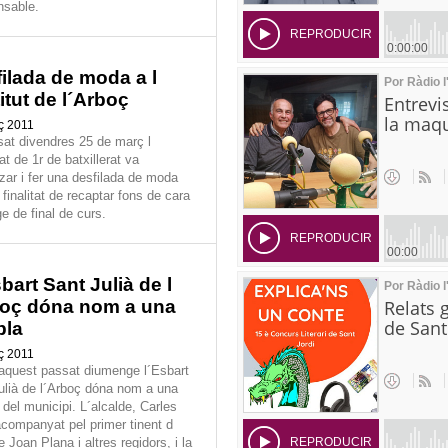
sable.
ilada de moda a l
titut de l´Arboç
ç 2011
sat divendres 25 de març l
t de 1r de batxillerat va
tzar i fer una desfilada de moda
finalitat de recaptar fons de cara
ge de final de curs.
bart Sant Julià de l
boç dóna nom a una
bla
ç 2011
aquest passat diumenge l´Esbart
ulià de l´Arboç dóna nom a una
del municipi. L´alcalde, Carles
acompanyat pel primer tinent d
e Joan Plana i altres regidors, i la