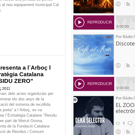
s al nou equipament municipal Cal
s.
resenta a l´Arboç l
ratègia Catalana
SIDU ZERO"
ç 2011
marc dels actes organitzats per
orar els dos anys de la
tació del sistema de recollida
a porta" a l´Arboç, es va
tar l´Estratègia Catalana "Residu
per part de Mercè Girona,
enta de la Fundació Catalana
ció de Residus i Consum