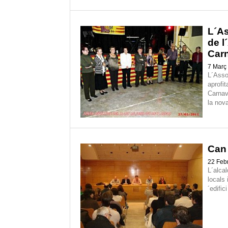
L´As
de l
Carn
7 Març
L´Asso
aprofit
Carnav
la nova
Can 
22 Feb
L´alcal
locals
´edifici