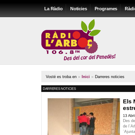
La Ràdio
Noticies
Programes
Ràdi
Vosté es troba en
»
Inici
»
Darreres noticies
DARRERES NOTICIES
Els 
estr
13 Abri
Des de
de l´Ar
´Ajunt