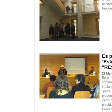
oberte
Freixa
Es p
´Est
"RE
28 Mar
En el 
commem
implan
"porta 
presen
Zero" 
presid
Preven