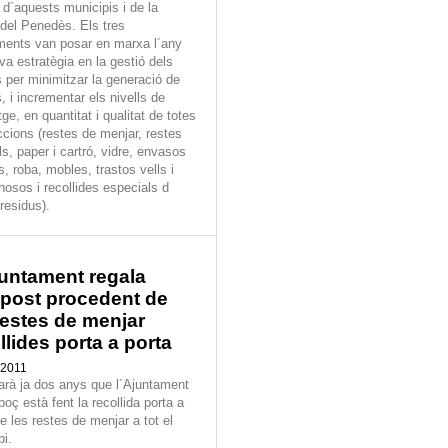
 d´aquests municipis i de la
 del Penedès. Els tres
ments van posar en marxa l´any
va estratègia en la gestió dels
s per minimitzar la generació de
, i incrementar els nivells de
tge, en quantitat i qualitat de totes
ccions (restes de menjar, restes
s, paper i cartró, vidre, envasos
s, roba, mobles, trastos vells i
nosos i recollides especials d
 residus).
untament regala
post procedent de
restes de menjar
llides porta a porta
 2011
farà ja dos anys que l´Ajuntament
boç està fent la recollida porta a
e les restes de menjar a tot el
pi.