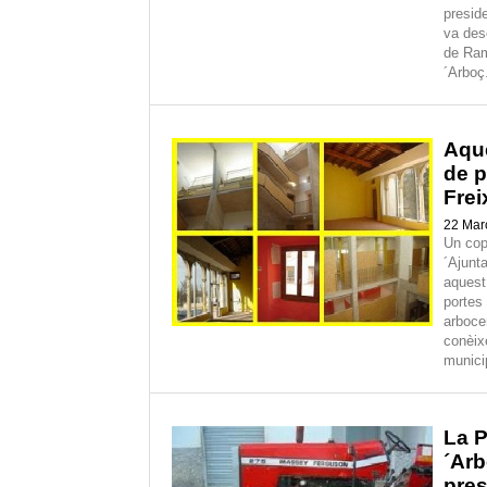
presid
va des
de Ram
´Arboç
Aque
de p
Frei
22 Mar
Un cop
´Ajunt
aquest
portes
arboce
conèix
munici
La P
´Ar
pres