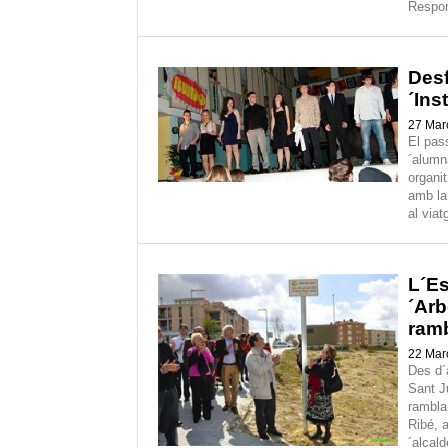
Respon
Desf
´Ins
27 Mar
El pas
´alumna
organi
amb la 
al viat
L´Es
´Ar
ram
22 Mar
Des d´
Sant J
rambla 
Ribé, 
´alcald