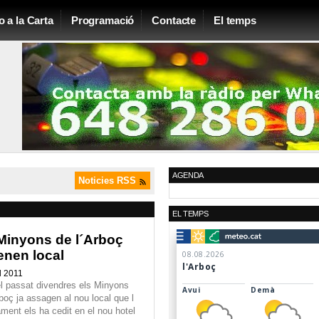
o a la Carta
Programació
Contacte
El temps
AGENDA
Noticies RSS
EL TEMPS
Minyons de l´Arboç
enen local
l 2011
l passat divendres els Minyons
boç ja assagen al nou local que l
ament els ha cedit en el nou hotel