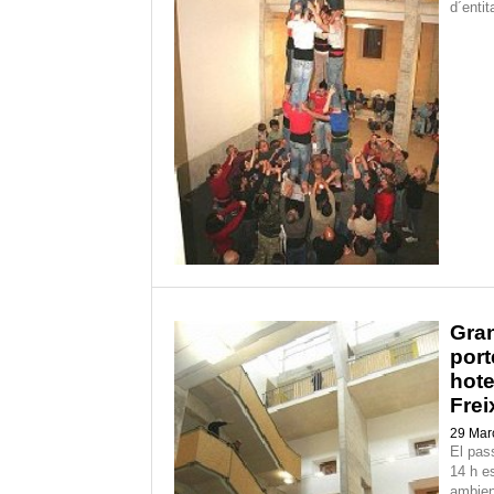
d´entit
Gran
port
hote
Frei
29 Mar
El pas
14 h e
ambien