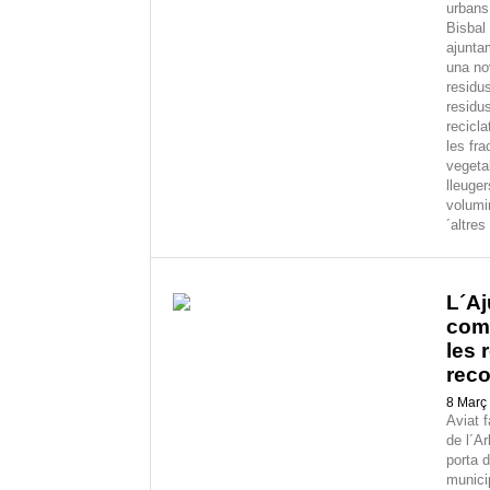
urbans
Bisbal
ajunta
una no
residu
residus
recicla
les fra
vegetal
lleuger
volumi
´altres
L´Aj
com
les 
reco
8 Març
Aviat 
de l´Ar
porta d
munici