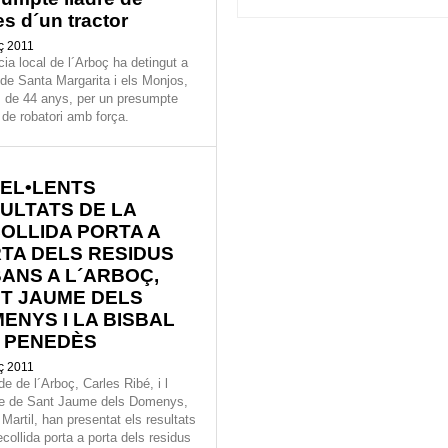
s d´un tractor
ç 2011
cia local de l´Arboç ha detingut a
 de Santa Margarita i els Monjos,
 de 44 anys, per un presumpte
 de robatori amb força.
EL•LENTS
ULTATS DE LA
OLLIDA PORTA A
TA DELS RESIDUS
ANS A L´ARBOÇ,
T JAUME DELS
ENYS I LA BISBAL
 PENEDÈS
ç 2011
de de l´Arboç, Carles Ribé, i l
de de Sant Jaume dels Domenys,
Martil, han presentat els resultats
ecollida porta a porta dels residus