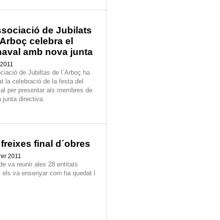
sociació de Jubilats
´Arboç celebra el
aval amb nova junta
 2011
ciació de Jubiltas de l´Arboç ha
at la celebració de la festa del
al per presentar als membres de
 junta directiva.
freixes final d´obres
rer 2011
de va reunir ales 28 entitats
 i els va ensenyar com ha quedat l