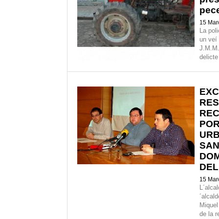
pece
15 Mar
La poli
un veí
J.M.M.
delicte
EXC
RES
REC
POR
URB
SAN
DOM
DEL
15 Mar
L´alcal
´alcal
Miquel 
de la r