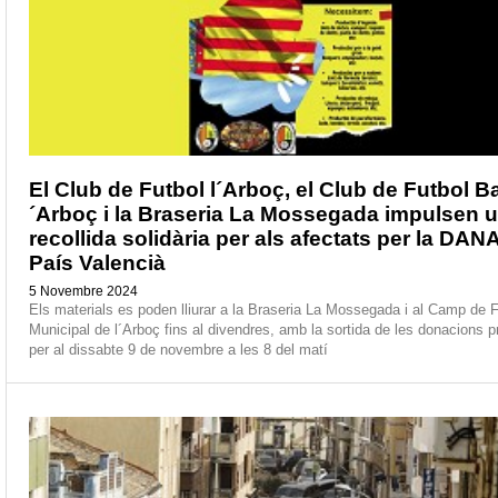
El Club de Futbol l´Arboç, el Club de Futbol B
´Arboç i la Braseria La Mossegada impulsen 
recollida solidària per als afectats per la DANA
País Valencià
5 Novembre 2024
Els materials es poden lliurar a la Braseria La Mossegada i al Camp de F
Municipal de l´Arboç fins al divendres, amb la sortida de les donacions p
per al dissabte 9 de novembre a les 8 del matí