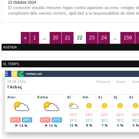
23 Octubre 2024
El consistori estudia mesures legals contra aquestes accions i exigeix el
compliment dels serveis mínims, apel·lant a la responsabilitat de totes l
«
1
...
20
21
22
23
24
...
159
AGENDA
EL TEMPS