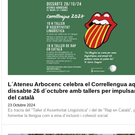
L´Ateneu Arbocenc celebra el Correllengua a
dissabte 26 d´octubre amb tallers per impulsar
del català
23 Octubre 2024
Es tracta del "Taller d´Assertivitat Lingüística" i del de "Rap en Català", 
fomentar la llengua com a eina d´inclusió i cohesió social.