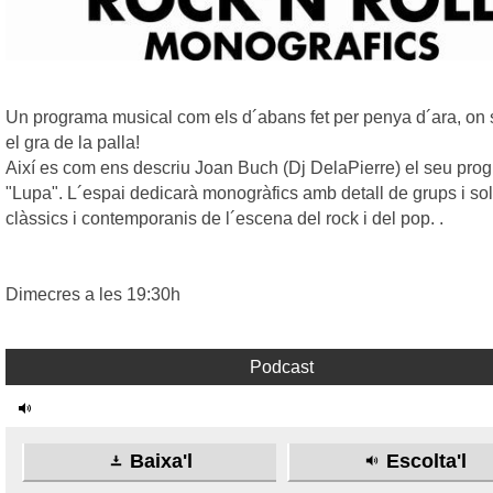
Un programa musical com els d´abans fet per penya d´ara, on
el gra de la palla!
Així es com ens descriu Joan Buch (Dj DelaPierre) el seu pro
"Lupa". L´espai dedicarà monogràfics amb detall de grups i soli
clàssics i contemporanis de l´escena del rock i del pop. .
Dimecres a les 19:30h
Podcast
Baixa'l
Escolta'l